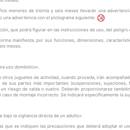
eis meses.
iños menores de treinta y seis meses llevarán una adverten
 una advertencia con el pictograma siguiente:
n, que podrá figurar en las instrucciones de uso, del peligro e
forma manifiesta, por sus funciones, dimensiones, caracterí
seis meses.
para uso doméstico».
mo otros juguetes de actividad, cuando proceda, irán acompañad
 de sus partes más importantes (suspensiones, sujeciones, f
r un riesgo de caída o vuelco. Deberán proporcionarse también
n caso de montaje incorrecto. Se indicará específicamente la s
 bajo la vigilancia directa de un adulto».
s que se indiquen las precauciones que deberá adoptar el usu