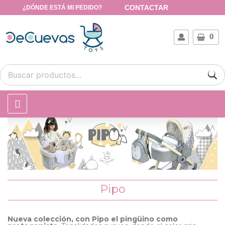
CONTACTAR
¿DÓNDE ESTÁ MI PEDIDO?
0
Pipo
Nueva colección, con Pipo el pingüino como