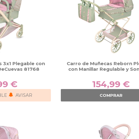
 3x1 Plegable con
Carro de Muñecas Reborn Pl
 DeCuevas 81768
con Manillar Regulable y Som
Botanic DeCuevas 820
99 €
154,99 €
BLE
AVISAR
COMPRAR