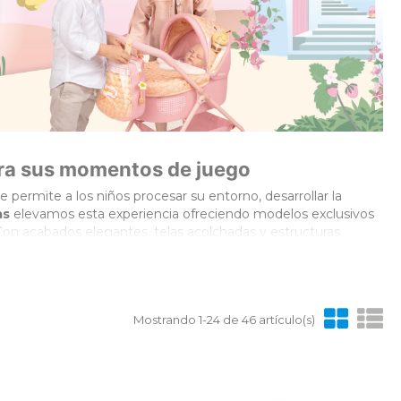
ara sus momentos de juego
e permite a los niños procesar su entorno, desarrollar la
as
elevamos esta experiencia ofreciendo modelos exclusivos
 Con acabados elegantes, telas acolchadas y estructuras
ismo.
ción clásica, tonos pastel, puntillas y estampados delicados.
 un recuerdo inolvidable de la infancia, nuestros
cochecitos
Mostrando 1-24 de 46 artículo(s)
tatura del niño, hemos dividido nuestro catálogo en diferentes