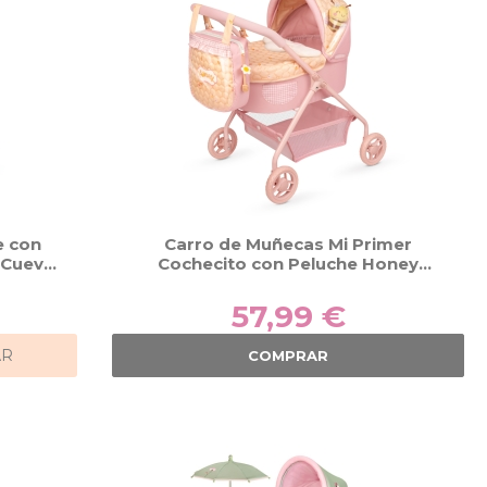
e con
Carro de Muñecas Mi Primer
eCuevas
Cochecito con Peluche Honey
DeCuevas 86070
57,99 €
AR
COMPRAR