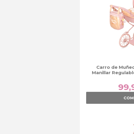
Carro de Muñec
Manillar Regulab
DeCuev
99,
COM