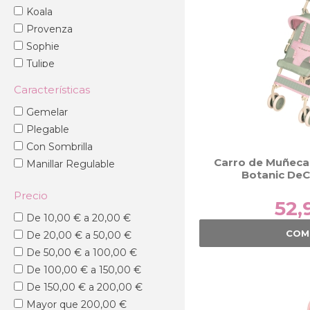
Koala
Carritos de muñecas cl
Provenza
organizadores para lleva
Sophie
Cochecitos de paseo p
para guardarlos detrás d
Tulipe
Sillas de paseo
y gemel
Verona
ruedas, aportan una gra
Características
Vintage
Carritos de muñecas 3 e
Gemelar
un capazo extraíble pa
Plegable
Beneficios del j
Con Sombrilla
Carro de Muñecas
Regalar un
carrito de
Manillar Regulable
Botanic De
pequeños a consolidar
Precio
Desde el punto de vist
52,
cuidado
. Los niños ap
De 10,00 € a 20,00 €
lenguaje al comunicars
COM
De 20,00 € a 50,00 €
De 50,00 € a 100,00 €
De 100,00 € a 150,00 €
De 150,00 € a 200,00 €
Mayor que 200,00 €