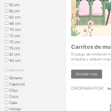
55 cm
56 cm
60 cm
68 cm
70 cm
72 cm
73 cm
Carritos de m
75 cm
El juego de imitación e
81 cm
empatía y adquirir resp
90 cm
de una calidad excepcio
91 cm
robustas, estos juguet
Colección
Mostrar más
Contamos con una cuida
Botanic
Si estás buscando un j
Capriccio
de muñecas
son la el
ORDENAR POR:
N
Cityx
Encuentra el co
Coco
Gala
Para facilitar la elecc
Honey
tipologías de producto: