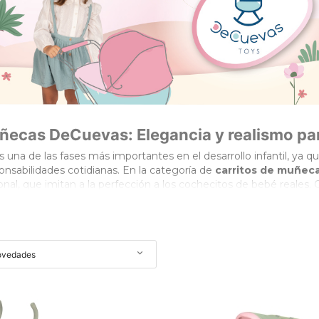
uñecas DeCuevas: Elegancia y realismo p
s una de las fases más importantes en el desarrollo infantil, ya qu
onsabilidades cotidianas. En la categoría de
carritos de muñec
nal, que imitan a la perfección a los cochecitos de bebé reales.
es transforman cada paseo en una aventura llena de estilo y real
da selección de colecciones conocidas por sus diseños de inspira
uguete duradero que no solo entretenga, sino que se convierta en
ección perfecta.

ovedades
checito de muñecas ideal para cada etapa
ión de las familias y asegurar una ergonomía perfecta según la es