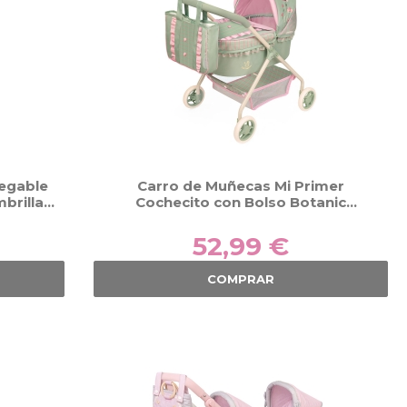
egable
Carro de Muñecas Mi Primer
brilla
Cochecito con Bolso Botanic
68
DeCuevas 86068
52,99 €
COMPRAR