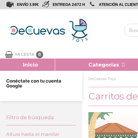
ENVÍO 3.99€
ENTREGA 24/72 H
ATENCIÓN AL CLIENTE
0
MI CESTA
Inicio
Categorías
DeCuevas Toys
Conéctate con tu cuenta
Google
Carritos 
Filtro de búsqueda
Altura hasta el manillar