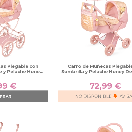
as Plegable con
Carro de Muñecas Plegabl
le y Peluche Honey
Sombrilla y Peluche Honey D
as 80070
85070
99 €
72,99 €
NO DISPONIBLE
AVIS
PRAR