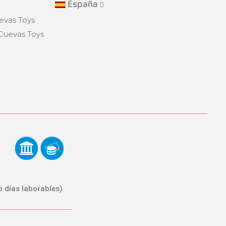
España
evas Toys
eCuevas Toys
o días laborables)