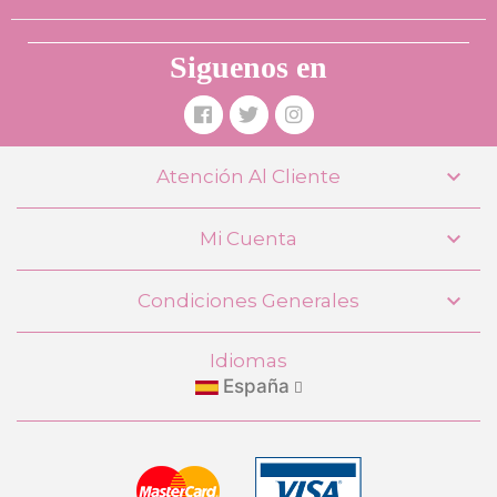
Siguenos en

Atención Al Cliente

Mi Cuenta

Condiciones Generales
Idiomas
España