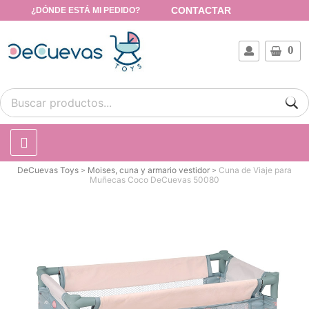
CONTACTAR
¿DÓNDE ESTÁ MI PEDIDO?
0
DeCuevas Toys
Moises, cuna y armario vestidor
Cuna de Viaje para
Muñecas Coco DeCuevas 50080