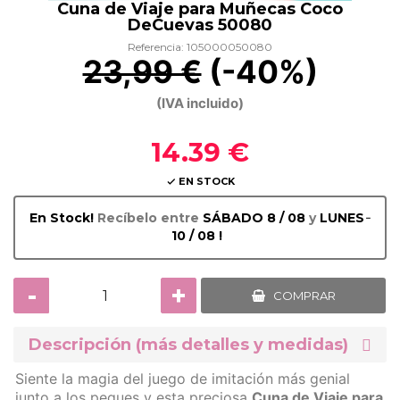
Cuna de Viaje para Muñecas Coco
DeCuevas 50080
Referencia: 105000050080
23,99 €
(-40%)
(IVA incluido)
14.39 €
EN STOCK

-
En Stock!
Recíbelo entre
SÁBADO 8 / 08
y
LUNES
10 / 08 !
-
+
COMPRAR
Descripción (más detalles y medidas)
Siente la magia del juego de imitación más genial
junto a los peques y esta preciosa
Cuna de Viaje para