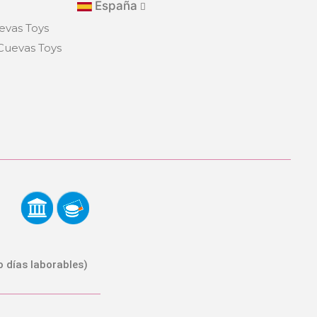
España
evas Toys
eCuevas Toys
o días laborables)