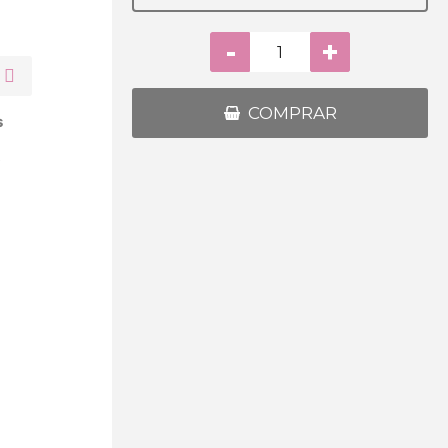
-
+
COMPRAR
s
s