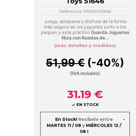
Toys 51646
Referencia: 105000051646
Juega, almacena y disfruta de la forma
más segura de los juguetes junto a los
peques y este práctico
Guarda Juguetes
Niza con Ruedas de...
(más detalles y medidas)
51,99 €
(-40%)
(IVA incluido)
31.19 €
EN STOCK

-
En Stock!
Recíbelo entre
MARTES 11 / 08
y
MIÉRCOLES 12 /
08 !