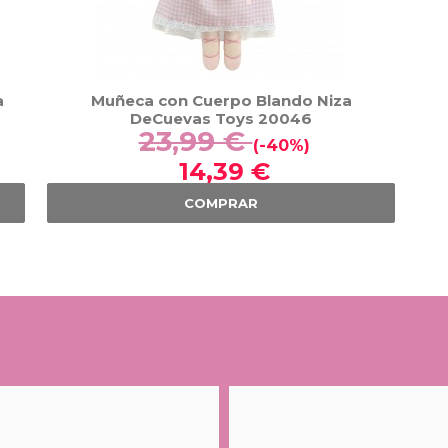
a
Muñeca con Cuerpo Blando Niza
DeCuevas Toys 20046
23,99 €
(-40%)
14,39 €
COMPRAR