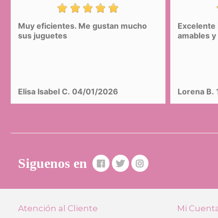
Muy eficientes. Me gustan mucho
Excelente 
Mochila Escolar Niza Multi Bolsillos
sus juguetes
amables y 
DeCuevas 10346
36,99 €
(-40%)
22,19 €
COMPRAR
Elisa Isabel C.
04/01/2026
Lorena B.
Siguenos en
Atención al Cliente
Mi Cuent