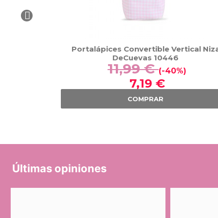
Portalápices Convertible Vertical Niz
DeCuevas 10446
11,99 €
(-40%)
7,19 €
COMPRAR
Últimas opiniones