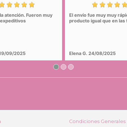
la atención. Fueron muy
El envío fue muy muy rápi
Mochila Escolar DeCuevas Niza 10246
expeditivos
producto igual que en las 
31,99 €
(-40%)
19,19 €
COMPRAR
19/09/2025
Elena G.
24/08/2025
a
Condiciones Generales