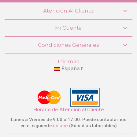

Atención Al Cliente

Mi Cuenta
Mochila Escolar DeCuevas Niza 10246

Condiciones Generales
31,99 €
(-40%)
19,19 €
Idiomas
España
COMPRAR
Horario de Atención al Cliente
Lunes a Viernes de 9:00 a 17:00. Puede contactarnos
enlace
en el siguiente
(Sólo días laborables)