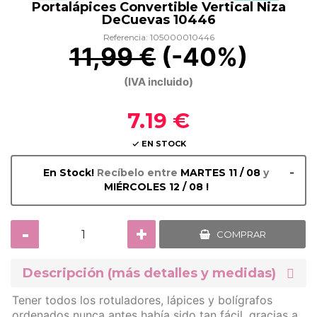
Portalápices Convertible Vertical Niza
DeCuevas 10446
Referencia: 105000010446
11,99 €
(-40%)
(IVA incluido)
7.19 €
EN STOCK

-
En Stock!
Recíbelo entre
MARTES 11 / 08
y
MIÉRCOLES 12 / 08 !
-
+
COMPRAR
Descripción (más detalles y medidas)
Tener todos los rotuladores, lápices y bolígrafos
ordenados nunca antes había sido tan fácil, gracias a